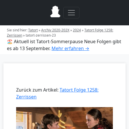
Sie sind hier:
Tatort
»
Archiv 2020-202X
»
2024
»
Tatort Folge 1258:
Zerrissen
»
tatort-zerrissen-23
🏖️ Aktuell ist Tatort-Sommerpause
Neue Folgen gibt
es ab 13 September.
Mehr erfahren →
Zurück zum Artikel:
Tatort Folge 1258:
Zerrissen