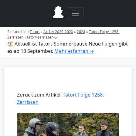
Sie sind hier:
Tatort
»
Archiv 2020-202X
»
2024
»
Tatort Folge 1258:
Zerrissen
»
tatort-zerrissen-5
🏖️ Aktuell ist Tatort-Sommerpause
Neue Folgen gibt
es ab 13 September.
Mehr erfahren →
Zurück zum Artikel:
Tatort Folge 1258:
Zerrissen