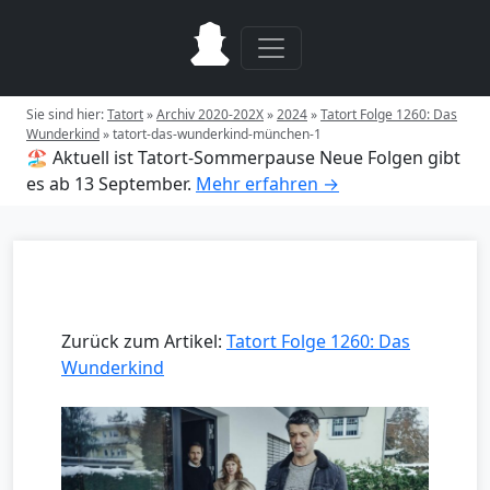
Sie sind hier:
Tatort
»
Archiv 2020-202X
»
2024
»
Tatort Folge 1260: Das
Wunderkind
»
tatort-das-wunderkind-münchen-1
🏖️ Aktuell ist Tatort-Sommerpause
Neue Folgen gibt
es ab 13 September.
Mehr erfahren →
Zurück zum Artikel:
Tatort Folge 1260: Das
Wunderkind