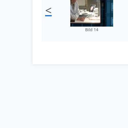
<
Bild 14