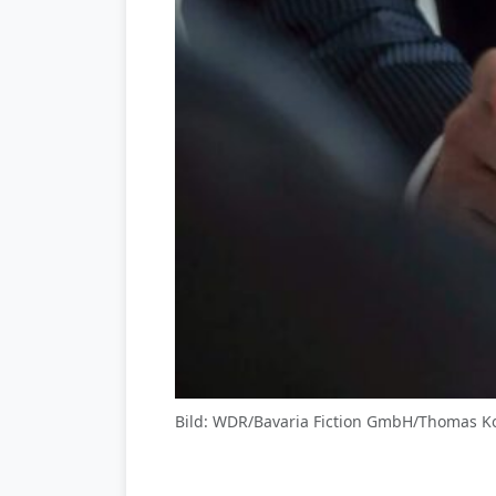
Bild: WDR/Bavaria Fiction GmbH/Thomas K