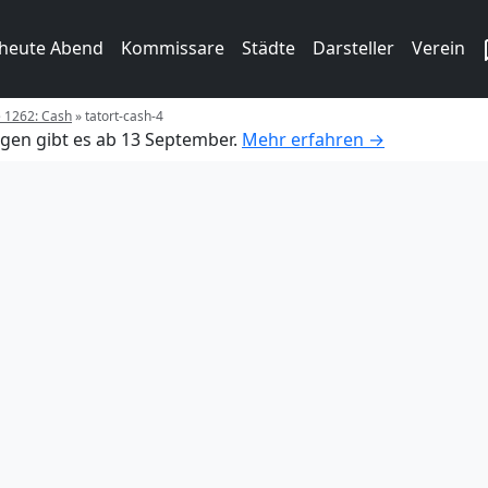
 heute Abend
Kommissare
Städte
Darsteller
Verein
e 1262: Cash
»
tatort-cash-4
gen gibt es ab 13 September.
Mehr erfahren →