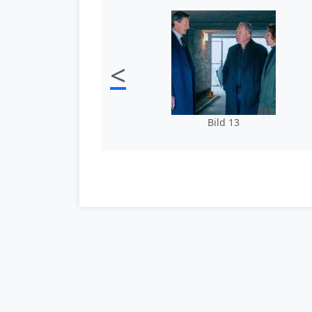
<
Bild 13