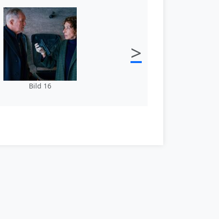
>
Bild 16