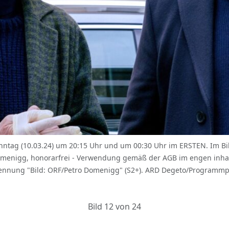
tag (10.03.24) um 20:15 Uhr und um 00:30 Uhr im ERSTEN. Im Bild
 Domenigg, honorarfrei - Verwendung gemäß der AGB im engen inh
nnung "Bild: ORF/Petro Domenigg" (S2+). ARD Degeto/Programmpl
Bild 12 von 24