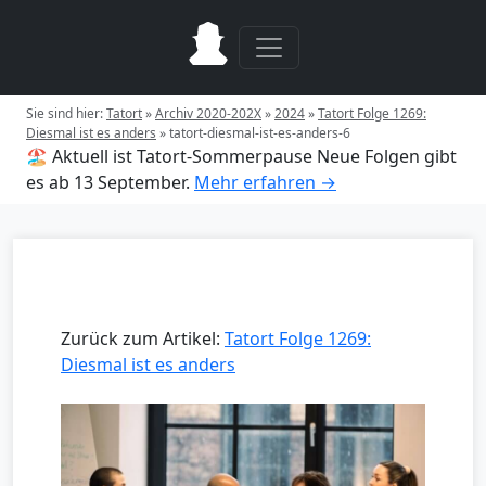
Sie sind hier:
Tatort
»
Archiv 2020-202X
»
2024
»
Tatort Folge 1269:
Diesmal ist es anders
»
tatort-diesmal-ist-es-anders-6
🏖️ Aktuell ist Tatort-Sommerpause
Neue Folgen gibt
es ab 13 September.
Mehr erfahren →
Zurück zum Artikel:
Tatort Folge 1269:
Diesmal ist es anders