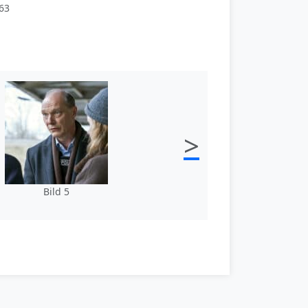
63
>
Bild 5