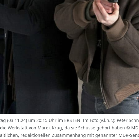
03.11.24) um 20:15 Uhr im ERSTEN. Im Foto (v.l.n.r.): Peter Schn
 die Werkstatt von Marek Krug, da sie Schüsse gehört haben © MD
ltlichen, redaktionellen Zusammenhang mit genannter MDR-Send