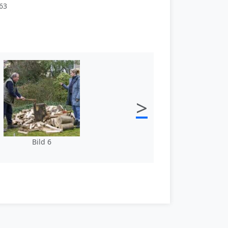
63
>
Bild 6