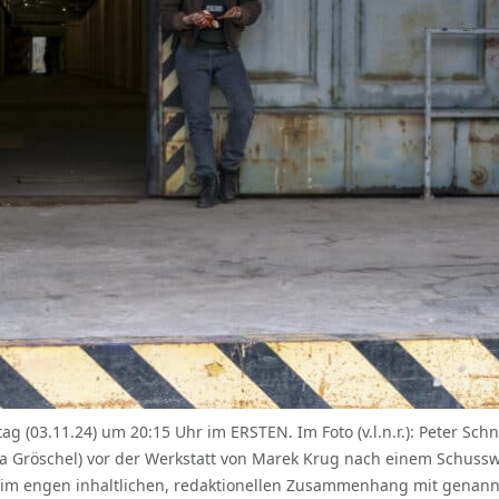
03.11.24) um 20:15 Uhr im ERSTEN. Im Foto (v.l.n.r.): Peter Schn
elia Gröschel) vor der Werkstatt von Marek Krug nach einem Schu
im engen inhaltlichen, redaktionellen Zusammenhang mit genan