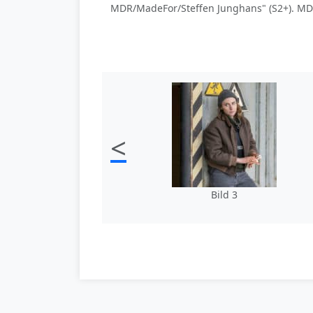
MDR/MadeFor/Steffen Junghans" (S2+). MDR
<
Bild 3