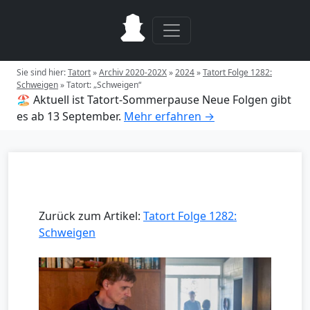
Sie sind hier:
Tatort
»
Archiv 2020-202X
»
2024
»
Tatort Folge 1282:
Schweigen
»
Tatort: „Schweigen“
🏖️ Aktuell ist Tatort-Sommerpause
Neue Folgen gibt
es ab 13 September.
Mehr erfahren →
Zurück zum Artikel:
Tatort Folge 1282:
Schweigen