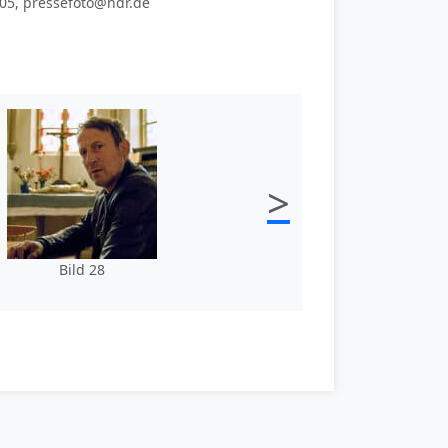
305, pressefoto@ndr.de
>
Bild 28