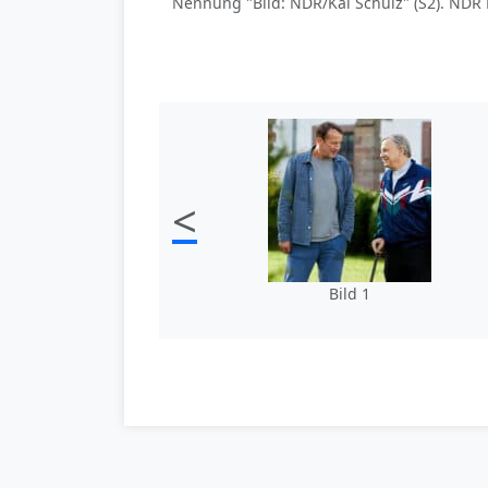
Nennung "Bild: NDR/Kai Schulz" (S2). NDR 
<
Bild 1