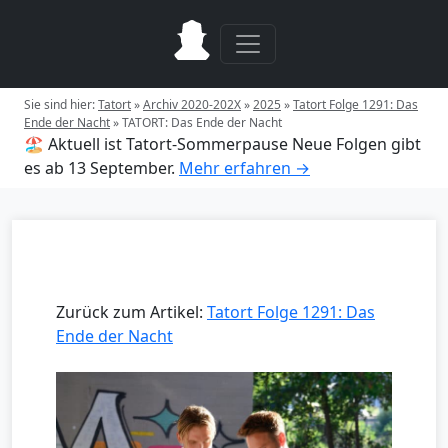
Sie sind hier:
Tatort
»
Archiv 2020-202X
»
2025
»
Tatort Folge 1291: Das
Ende der Nacht
»
TATORT: Das Ende der Nacht
🏖️ Aktuell ist Tatort-Sommerpause
Neue Folgen gibt
es ab 13 September.
Mehr erfahren →
Zurück zum Artikel:
Tatort Folge 1291: Das
Ende der Nacht