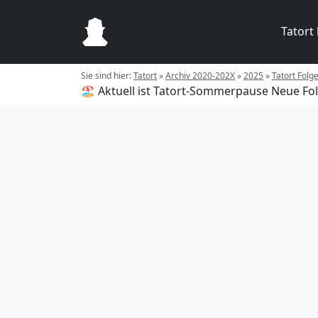
Tatort
Sie sind hier:
Tatort
»
Archiv 2020-202X
»
2025
»
Tatort Folg
🏖️ Aktuell ist Tatort-Sommerpause
Neue Fol