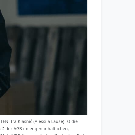
 Ira Klasnić (Alessija Lause) ist die
ß der AGB im engen inhaltlichen,