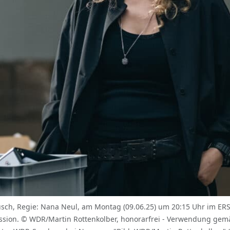
, Regie: Nana Neul, am Montag (09.06.25) um 20:15 Uhr im ERSTEN.
sion. © WDR/Martin Rottenkolber, honorarfrei - Verwendung gemä