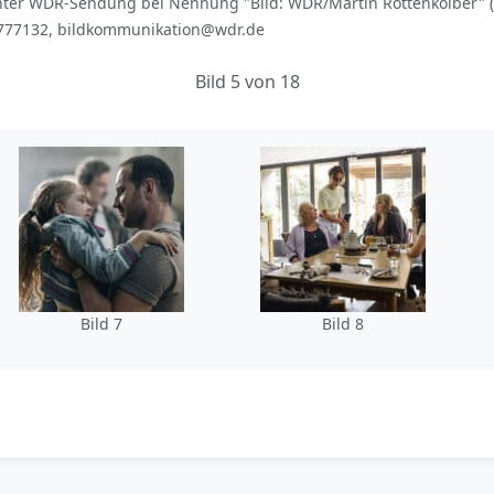
er WDR-Sendung bei Nennung "Bild: WDR/Martin Rottenkolber" (
: -777132, bildkommunikation@wdr.de
Bild 5 von 18
Bild 7
Bild 8