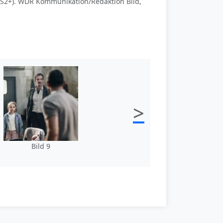
S2+). WDR Kommunikation/Redaktion Bild,
>
Bild 9