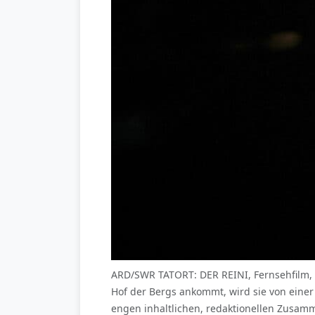
ARD/SWR TATORT: DER REINI, Fernsehfilm, 
Hof der Bergs ankommt, wird sie von einer
engen inhaltlichen, redaktionellen Zusa