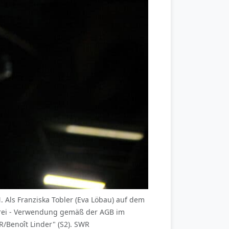
Als Franziska Tobler (Eva Löbau) auf dem
rfrei - Verwendung gemäß der AGB im
Benoît Linder" (S2). SWR