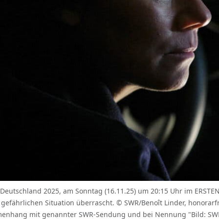
Deutschland 2025, am Sonntag (16.11.25) um 20:15 Uhr im ERSTEN. 
 gefährlichen Situation überrascht. © SWR/Benoît Linder, honora
mmenhang mit genannter SWR-Sendung und bei Nennung "Bild: SWR/