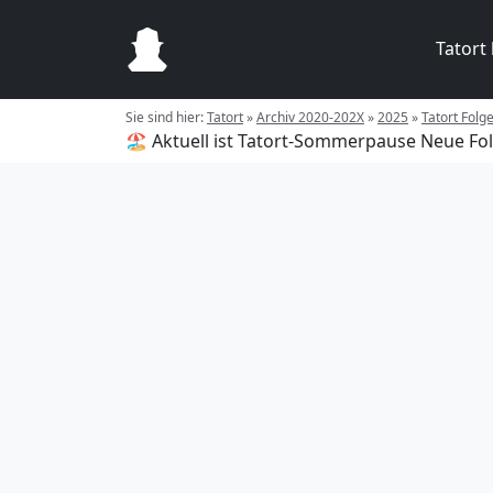
Tatort
Sie sind hier:
Tatort
»
Archiv 2020-202X
»
2025
»
Tatort Folg
🏖️ Aktuell ist Tatort-Sommerpause
Neue Fol