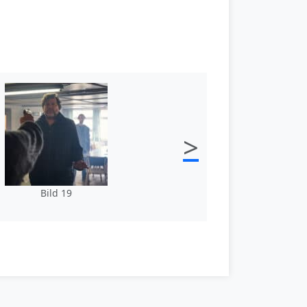
>
Bild 19