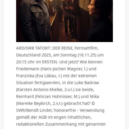
ARD/SWR TATORT: DER REINI, Fernsehfilm,
Deutschland 2025, am Sonntag (16.11.25) um
20:15 Uhr im ERSTEN. Und jetzt? Wie können
Friedemann (Hans-Jochen Wagner, l.) und
Franziska (Eva Löbau, r.) mit der extremen
Situation fertigwerden, in die Luke Badrow
(Karsten Antonio Mielke, 2.v.l.) sie beide,
Reinhard (Felician Hohnloser, M.) und Mika
(Mareike Beykirch, 2.v.r.) gebracht hat? ©
SWR/Benoît Linder, honorarfrei - Verwendung
gemäß der AGB im engen inhaltlichen,
redaktionellen Zusammenhang mit genannter