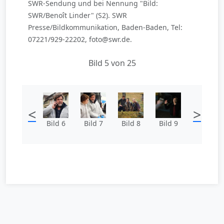
SWR-Sendung und bei Nennung "Bild:
SWR/Benoît Linder" (S2). SWR
Presse/Bildkommunikation, Baden-Baden, Tel:
07221/929-22202, foto@swr.de.
Bild 5 von 25
<
>
Bild 6
Bild 7
Bild 8
Bild 9