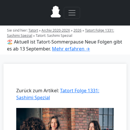
Sie sind hier:
Tatort
»
Archiv 2020-202X
»
2026
»
Tatort Folge 1331:
Sashimi Spezial
»
Tatort: Sashimi Spezial
🏖️ Aktuell ist Tatort-Sommerpause
Neue Folgen gibt
es ab 13 September.
Mehr erfahren →
Zurück zum Artikel:
Tatort Folge 1331:
Sashimi Spezial