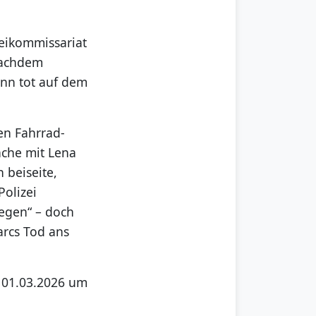
zeikommissariat
nachdem
ann tot auf dem
en Fahrrad-
ache mit Lena
 beiseite,
Polizei
legen“ – doch
arcs Tod ans
n 01.03.2026 um