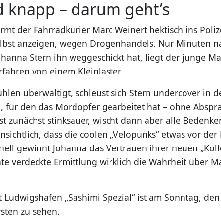
d knapp – darum geht’s
rmt der Fahrradkurier Marc Weinert hektisch ins Poli
selbst anzeigen, wegen Drogenhandels. Nur Minuten 
hanna Stern ihn weggeschickt hat, liegt der junge M
rfahren von einem Kleinlaster.
hlen überwältigt, schleust sich Stern undercover in d
in, für den das Mordopfer gearbeitet hat – ohne Abspr
st zunächst stinksauer, wischt dann aber alle Bedenken
ensichtlich, dass die coolen „Velopunks“ etwas vor der 
nell gewinnt Johanna das Vertrauen ihrer neuen „Kol
nte verdeckte Ermittlung wirklich die Wahrheit über M
t Ludwigshafen „Sashimi Spezial“ ist am Sonntag, de
rsten zu sehen.