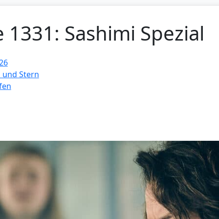
e 1331: Sashimi Spezial
26
 und Stern
fen