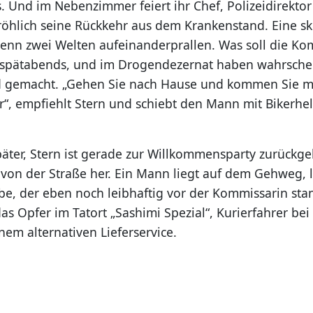
 Und im Nebenzimmer feiert ihr Chef, Polizeidirektor 
röhlich seine Rückkehr aus dem Krankenstand. Eine sk
 wenn zwei Welten aufeinanderprallen. Was soll die K
 spätabends, und im Drogendezernat haben wahrschei
nd gemacht. „Gehen Sie nach Hause und kommen Sie 
r“, empfiehlt Stern und schiebt den Mann mit Bikerhe
äter, Stern ist gerade zur Willkommensparty zurückge
 von der Straße her. Ein Mann liegt auf dem Gehweg, 
lbe, der eben noch leibhaftig vor der Kommissarin sta
as Opfer im Tatort „Sashimi Spezial“, Kurierfahrer bei
nem alternativen Lieferservice.