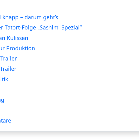
 knapp – darum geht’s
er Tatort-Folge „Sashimi Spezial“
en Kulissen
ur Produktion
Trailer
Trailer
itik
ng
tare