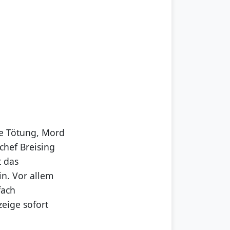
ge Tötung, Mord
chef Breising
t das
n. Vor allem
fach
zeige sofort