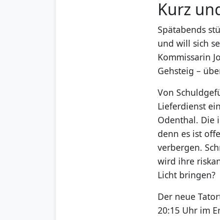
Kurz un
Spätabends stü
und will sich 
Kommissarin Jo
Gehsteig – übe
Von Schuldgefü
Lieferdienst e
Odenthal. Die i
denn es ist off
verbergen. Sch
wird ihre riska
Licht bringen?
Der neue Tator
20:15 Uhr im E