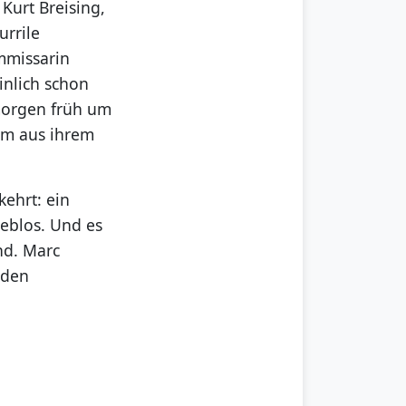
Kurt Breising,
urrile
ommissarin
nlich schon
morgen früh um
lm aus ihrem
kehrt: ein
leblos. Und es
nd. Marc
 den