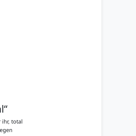
l“
hr, total
wegen