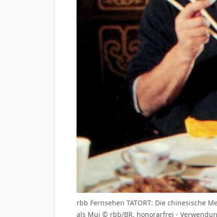
rbb Fernsehen TATORT: Die chinesische Met
als Mui © rbb/BR, honorarfrei - Verwendu