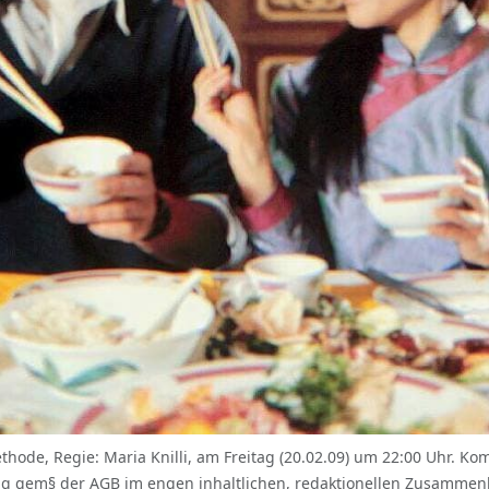
hode, Regie: Maria Knilli, am Freitag (20.02.09) um 22:00 Uhr. K
ng gem§ der AGB im engen inhaltlichen, redaktionellen Zusamme