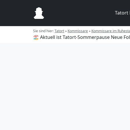
Tatort
Sie sind hier:
Tatort
»
Kommissare
»
Kommissare im Ruhest
🏖️ Aktuell ist Tatort-Sommerpause
Neue Fol