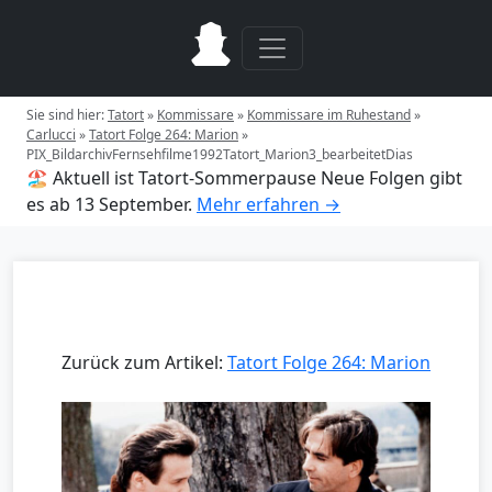
Sie sind hier:
Tatort
»
Kommissare
»
Kommissare im Ruhestand
»
Carlucci
»
Tatort Folge 264: Marion
»
PIX_BildarchivFernsehfilme1992Tatort_Marion3_bearbeitetDias
🏖️ Aktuell ist Tatort-Sommerpause
Neue Folgen gibt
es ab 13 September.
Mehr erfahren →
Zurück zum Artikel:
Tatort Folge 264: Marion