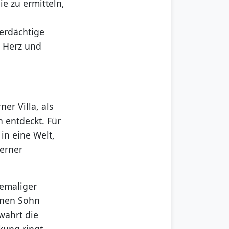
ie zu ermitteln,
erdächtige
n Herz und
er Villa, als
 entdeckt. Für
in eine Welt,
Berner
hemaliger
inen Sohn
wahrt die
ung ringt,