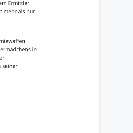
em Ermittler
lt mehr als nur
emiewaffen
ndermädchens in
len
n seiner