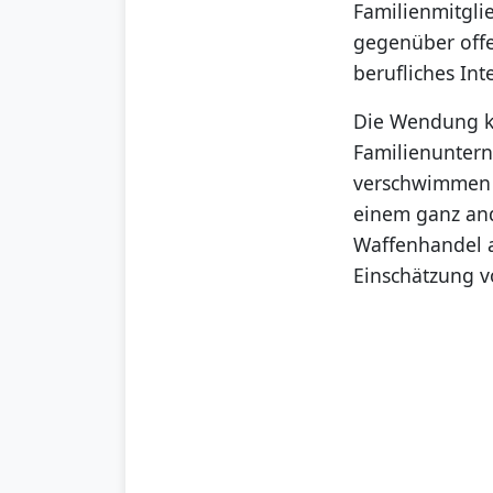
Familienmitgli
gegenüber offen
berufliches Int
Die Wendung ko
Familienunter
verschwimmen d
einem ganz and
Waffenhandel au
Einschätzung v