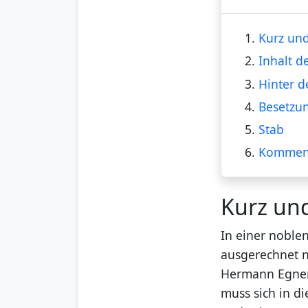
1.
Kurz und
2.
Inhalt d
3.
Hinter d
4.
Besetzu
5.
Stab
6.
Kommen
Kurz un
In einer noble
ausgerechnet n
Hermann Egner 
muss sich in di