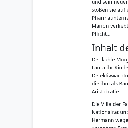
und sein neuer 
stoßen sie auf
Pharmaunterneh
Marion verliebt
Pflicht…
Inhalt d
Der kühle Morg
Laura ihr Kind
Detektivwachtme
die ihm als Ba
Aristokratie.
Die Villa der F
Nationalrat un
Hermann wegen
vornehme Fass