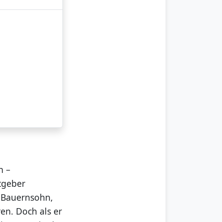
n –
tgeber
n Bauernsohn,
ren. Doch als er