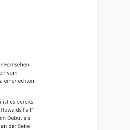
er Fernsehen
den vom
a einer echten
ist es bereits
„Howalds Fall“
sein Debüt als
 an der Seite