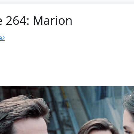
e 264: Marion
92