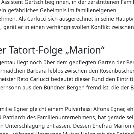
Assistent Gertsch beginnen, in der zerstrittenen Famil
 ein gefährliches Geheimnis im familieneigenen
men. Als Carlucci sich ausgerechnet in seine Hauptv
, gerät er in einen verhängnisvollen Konflikt zwische
er Tatort-Folge „Marion“
entau liegt noch über dem gepflegten Garten der Bern
ermädchen Barbara leblos zwischen den Rosenbüschen
ister Reto Carlucci bedeutet dieser Fund den Eintritt 
uernsohn aus den Bündner Bergen fremd ist: die der 
amilie Egner gleicht einem Pulverfass: Alfons Egner, e
d Patriarch des Familienunternehmens, hat gerade se
 Unterschlagung entlassen. Dessen Ehefrau Marion 
ade, während Hermanns Mutter Helen mit der Entdeck