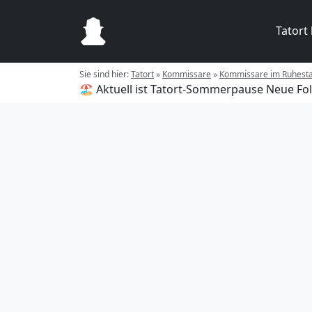
Tatort
Sie sind hier:
Tatort
»
Kommissare
»
Kommissare im Ruhest
🏖️ Aktuell ist Tatort-Sommerpause
Neue Fol