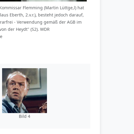
Kommissar Flemming (Martin Lüttge,l) hat
aus Eberth, 2.v.r.), besteht jedoch darauf,
norarfrei - Verwendung gemäß der AGB im
on der Heydt" (S2). WDR
de
Bild 4