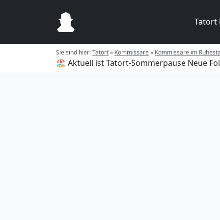
Tatort
Sie sind hier:
Tatort
»
Kommissare
»
Kommissare im Ruhest
🏖️ Aktuell ist Tatort-Sommerpause
Neue Fol