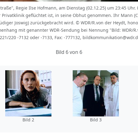
raße", Regie Ilse Hofmann, am Dienstag (02.12.25) um 23:45 Uhr. 
r Privatklinik geflüchtet ist, in seine Obhut genommen. Ihr Mann (Cl
 (Rüdiger Joswig) zurückgebracht wird. © WDR/R.von der Heydt, ho
mmenhang mit genannter WDR-Sendung bei Nennung "Bild: WDR/R.v
0221/220 -7132 oder -7133, Fax: -777132, bildkommunikation@wdr.
Bild 6 von 6
Bild 2
Bild 3