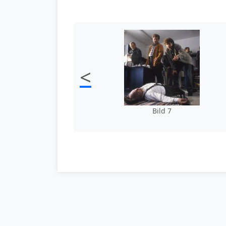
<
Bild 7