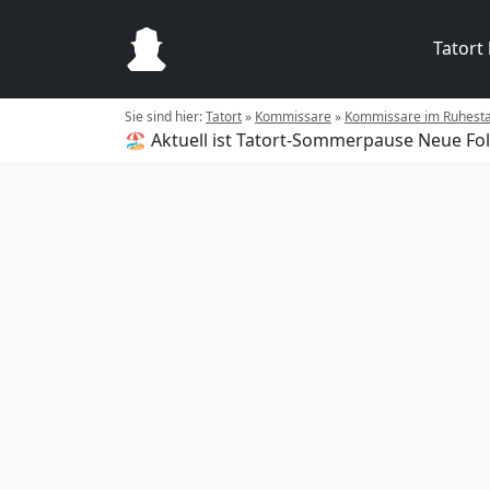
Tatort
Sie sind hier:
Tatort
»
Kommissare
»
Kommissare im Ruhest
🏖️ Aktuell ist Tatort-Sommerpause
Neue Fol