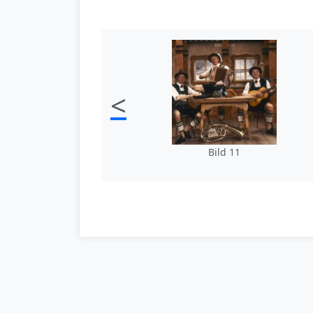
<
Bild 11