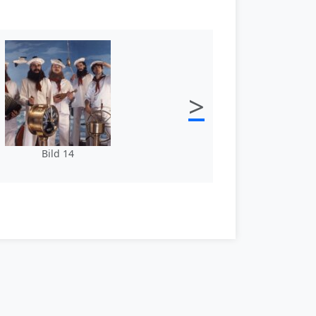
>
Bild 14