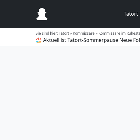
Tatort
Sie sind hier:
Tatort
»
Kommissare
»
Kommissare im Ruhest
🏖️ Aktuell ist Tatort-Sommerpause
Neue Fol