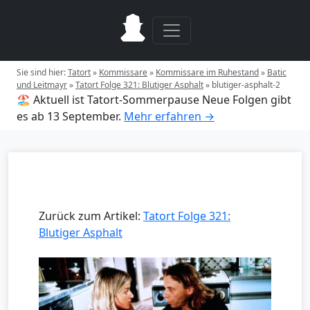
Sie sind hier:
Tatort
»
Kommissare
»
Kommissare im Ruhestand
»
Batic
und Leitmayr
»
Tatort Folge 321: Blutiger Asphalt
»
blutiger-asphalt-2
🏖️ Aktuell ist Tatort-Sommerpause
Neue Folgen gibt
es ab 13 September.
Mehr erfahren →
Zurück zum Artikel:
Tatort Folge 321:
Blutiger Asphalt