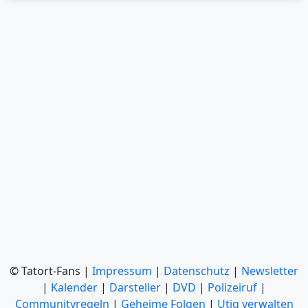
© Tatort-Fans |
Impressum
|
Datenschutz
|
Newsletter
|
Kalender
|
Darsteller
|
DVD
|
Polizeiruf
|
Communityregeln
|
Geheime Folgen
|
Utiq verwalten