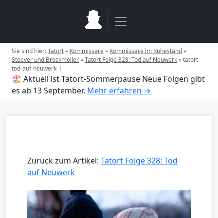
Sie sind hier:
Tatort
»
Kommissare
»
Kommissare im Ruhestand
»
Stoever und Brockmöller
»
Tatort Folge 328: Tod auf Neuwerk
»
tatort-
tod-auf-neuwerk-1
🏖️ Aktuell ist Tatort-Sommerpause
Neue Folgen gibt
es ab 13 September.
Mehr erfahren →
Zurück zum Artikel:
Tatort Folge 328: Tod
auf Neuwerk