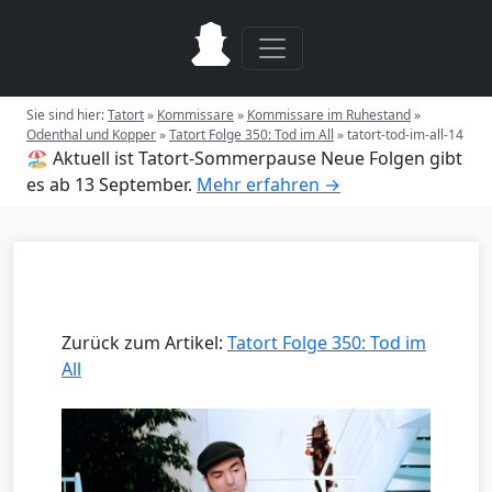
Sie sind hier:
Tatort
»
Kommissare
»
Kommissare im Ruhestand
»
Odenthal und Kopper
»
Tatort Folge 350: Tod im All
»
tatort-tod-im-all-14
🏖️ Aktuell ist Tatort-Sommerpause
Neue Folgen gibt
es ab 13 September.
Mehr erfahren →
Zurück zum Artikel:
Tatort Folge 350: Tod im
All