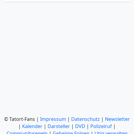
© Tatort-Fans |
Impressum
|
Datenschutz
|
Newsletter
|
Kalender
|
Darsteller
|
DVD
|
Polizeiruf
|
Communityregeln
|
Geheime Folgen
|
Utiq verwalten