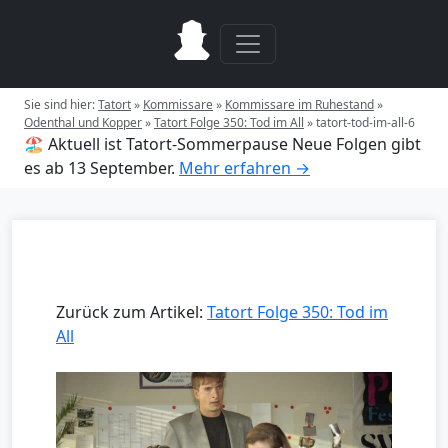
Sie sind hier:
Tatort
»
Kommissare
»
Kommissare im Ruhestand
»
Odenthal und Kopper
»
Tatort Folge 350: Tod im All
»
tatort-tod-im-all-6
🏖️ Aktuell ist Tatort-Sommerpause
Neue Folgen gibt
es ab 13 September.
Mehr erfahren →
Zurück zum Artikel:
Tatort Folge 350: Tod im
All