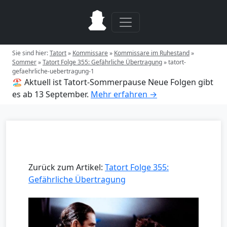
Sie sind hier:
Tatort
»
Kommissare
»
Kommissare im Ruhestand
»
Sommer
»
Tatort Folge 355: Gefährliche Übertragung
»
tatort-
gefaehrliche-uebertragung-1
🏖️ Aktuell ist Tatort-Sommerpause
Neue Folgen gibt
es ab 13 September.
Mehr erfahren →
Zurück zum Artikel:
Tatort Folge 355:
Gefährliche Übertragung