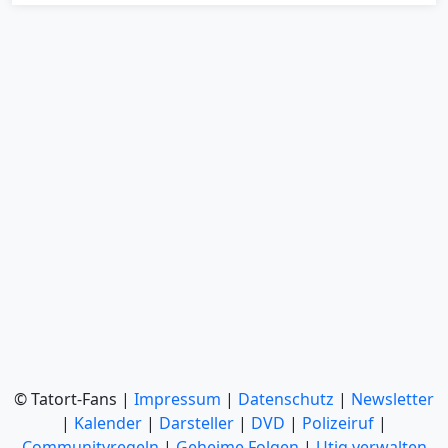
© Tatort-Fans |
Impressum
|
Datenschutz
|
Newsletter
|
Kalender
|
Darsteller
|
DVD
|
Polizeiruf
|
Communityregeln
|
Geheime Folgen
|
Utiq verwalten