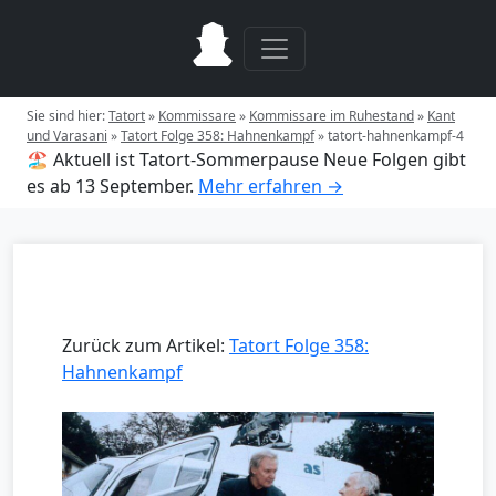
Sie sind hier:
Tatort
»
Kommissare
»
Kommissare im Ruhestand
»
Kant
und Varasani
»
Tatort Folge 358: Hahnenkampf
»
tatort-hahnenkampf-4
🏖️ Aktuell ist Tatort-Sommerpause
Neue Folgen gibt
es ab 13 September.
Mehr erfahren →
Zurück zum Artikel:
Tatort Folge 358:
Hahnenkampf