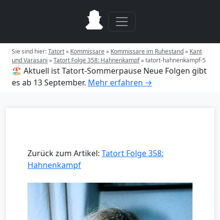
Sie sind hier:
Tatort
»
Kommissare
»
Kommissare im Ruhestand
»
Kant
und Varasani
»
Tatort Folge 358: Hahnenkampf
»
tatort-hahnenkampf-5
🏖️ Aktuell ist Tatort-Sommerpause
Neue Folgen gibt
es ab 13 September.
Mehr erfahren →
Zurück zum Artikel:
Tatort Folge 358:
Hahnenkampf