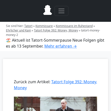
Sie sind hier:
Tatort
»
Kommissare
»
Kommissare im Ruhestand
»
Ehrlicher und Kain
»
Tatort Folge 392: Money, Money
»
tatort-money-
money-2
🏖️ Aktuell ist Tatort-Sommerpause
Neue Folgen gibt
es ab 13 September.
Mehr erfahren →
Zurück zum Artikel:
Tatort Folge 392: Money,
Money