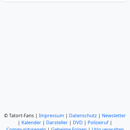
© Tatort-Fans |
Impressum
|
Datenschutz
|
Newsletter
|
Kalender
|
Darsteller
|
DVD
|
Polizeiruf
|
Communityregeln
|
Geheime Folgen
|
Utiq verwalten