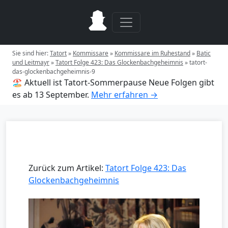
Sie sind hier:
Tatort
»
Kommissare
»
Kommissare im Ruhestand
»
Batic
und Leitmayr
»
Tatort Folge 423: Das Glockenbachgeheimnis
»
tatort-
das-glockenbachgeheimnis-9
🏖️ Aktuell ist Tatort-Sommerpause
Neue Folgen gibt
es ab 13 September.
Mehr erfahren →
Zurück zum Artikel:
Tatort Folge 423: Das
Glockenbachgeheimnis