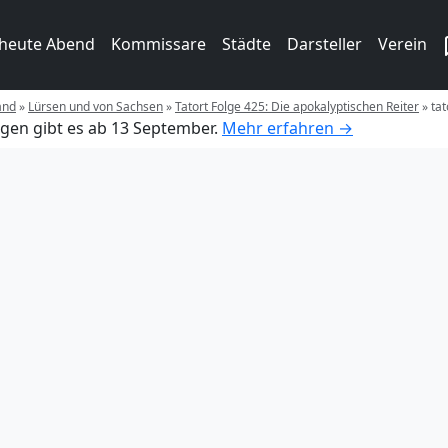
 heute Abend
Kommissare
Städte
Darsteller
Verein
and
»
Lürsen und von Sachsen
»
Tatort Folge 425: Die apokalyptischen Reiter
»
tat
gen gibt es ab 13 September.
Mehr erfahren →