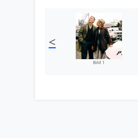
<
Bild 1