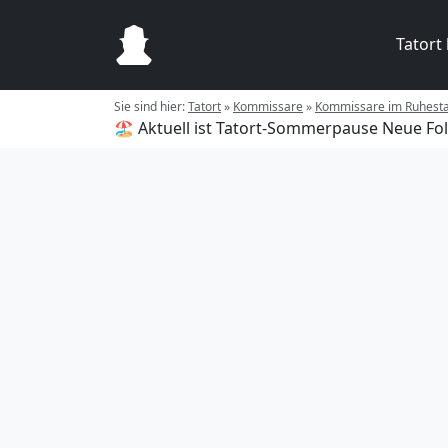
Tatort
Sie sind hier:
Tatort
»
Kommissare
»
Kommissare im Ruhest
🏖️ Aktuell ist Tatort-Sommerpause
Neue Fol