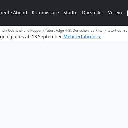
 heute Abend
Kommissare
Städte
Darsteller
Verein
and
»
Odenthal und Kopper
»
Tatort Folge 443: Der schwarze Ritter
»
tatort-der-sc
gen gibt es ab 13 September.
Mehr erfahren →