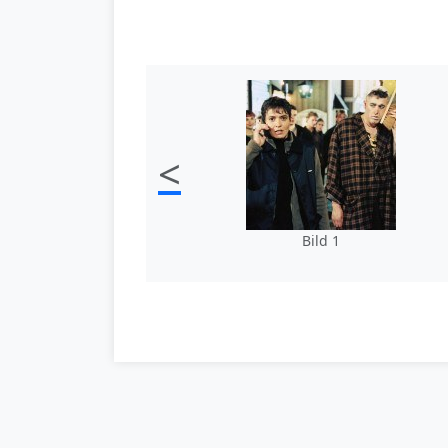
<
Bild 1