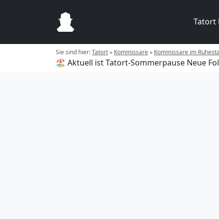
Tatort
Sie sind hier:
Tatort
»
Kommissare
»
Kommissare im Ruhest
🏖️ Aktuell ist Tatort-Sommerpause
Neue Fol