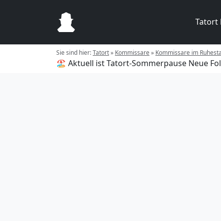
Tatort
Sie sind hier:
Tatort
»
Kommissare
»
Kommissare im Ruhest
🏖️ Aktuell ist Tatort-Sommerpause
Neue Fol