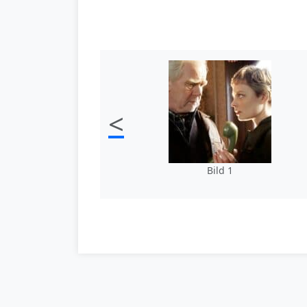
<
Bild 1