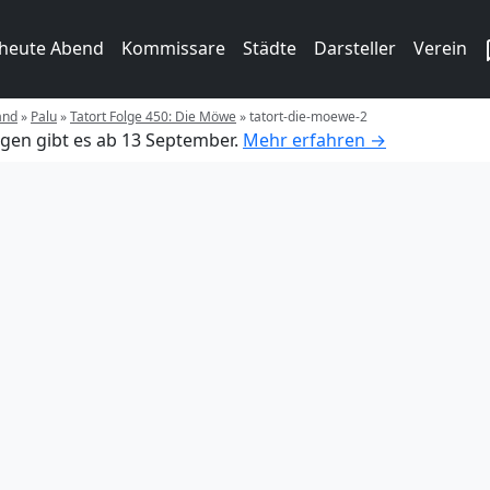
 heute Abend
Kommissare
Städte
Darsteller
Verein
and
»
Palu
»
Tatort Folge 450: Die Möwe
»
tatort-die-moewe-2
gen gibt es ab 13 September.
Mehr erfahren →