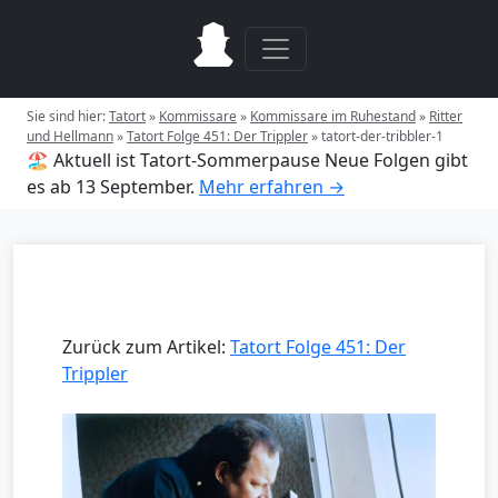
Sie sind hier:
Tatort
»
Kommissare
»
Kommissare im Ruhestand
»
Ritter
und Hellmann
»
Tatort Folge 451: Der Trippler
»
tatort-der-tribbler-1
🏖️ Aktuell ist Tatort-Sommerpause
Neue Folgen gibt
es ab 13 September.
Mehr erfahren →
Zurück zum Artikel:
Tatort Folge 451: Der
Trippler