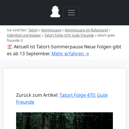
Sie sind hier:
Tatort
»
Kommissare
»
Kommissare im Ruhestand
»
Odenthal und Kopper
»
Tatort Folge 470: Gute Freunde
»
tatort-gute-
freunde-3
🏖️ Aktuell ist Tatort-Sommerpause
Neue Folgen gibt
es ab 13 September.
Mehr erfahren →
Zurück zum Artikel:
Tatort Folge 470: Gute
Freunde