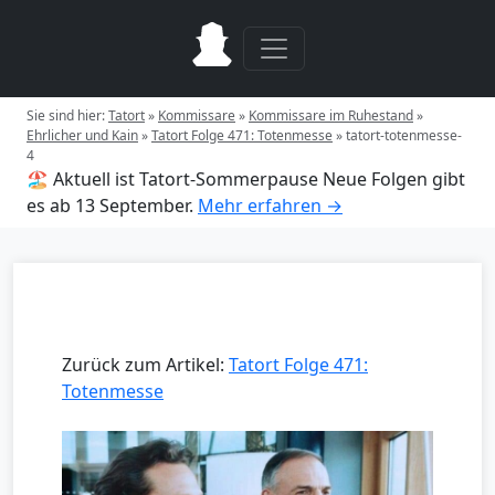
Sie sind hier:
Tatort
»
Kommissare
»
Kommissare im Ruhestand
»
Ehrlicher und Kain
»
Tatort Folge 471: Totenmesse
»
tatort-totenmesse-
4
🏖️ Aktuell ist Tatort-Sommerpause
Neue Folgen gibt
es ab 13 September.
Mehr erfahren →
Zurück zum Artikel:
Tatort Folge 471:
Totenmesse