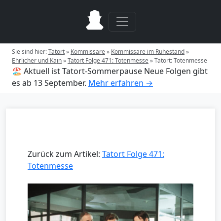
Sie sind hier:
Tatort
»
Kommissare
»
Kommissare im Ruhestand
»
Ehrlicher und Kain
»
Tatort Folge 471: Totenmesse
»
Tatort: Totenmesse
🏖️ Aktuell ist Tatort-Sommerpause
Neue Folgen gibt
es ab 13 September.
Mehr erfahren →
Zurück zum Artikel:
Tatort Folge 471:
Totenmesse