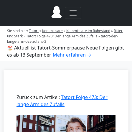
Sie sind hier:
Tatort
»
Kommissare
»
Kommissare im Ruhestand
»
Ritter
und Stark
»
Tatort Folge 473: Der lange Arm des Zufalls
»
tatort-der-
lange-arm-des-zufalls-3
🏖️ Aktuell ist Tatort-Sommerpause
Neue Folgen gibt
es ab 13 September.
Mehr erfahren →
Zurück zum Artikel:
Tatort Folge 473: Der
lange Arm des Zufalls