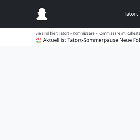
Tatort
Sie sind hier:
Tatort
»
Kommissare
»
Kommissare im Ruhest
🏖️ Aktuell ist Tatort-Sommerpause
Neue Fol