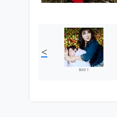
<
Bild 1