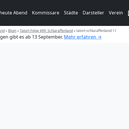
 heute Abend
Kommissare
Städte
Darsteller
Verein
and
»
Blum
»
Tatort Folge 499: Schlaraffenland
»
tatort-schlaraffenland-11
gen gibt es ab 13 September.
Mehr erfahren →