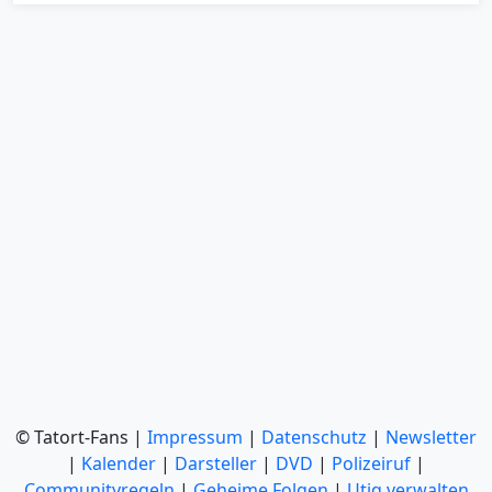
© Tatort-Fans |
Impressum
|
Datenschutz
|
Newsletter
|
Kalender
|
Darsteller
|
DVD
|
Polizeiruf
|
Communityregeln
|
Geheime Folgen
|
Utiq verwalten