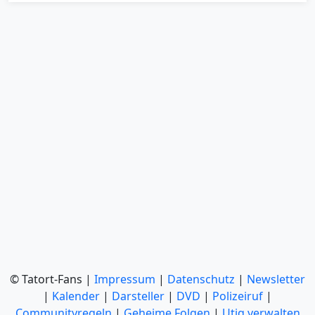
© Tatort-Fans |
Impressum
|
Datenschutz
|
Newsletter
|
Kalender
|
Darsteller
|
DVD
|
Polizeiruf
|
Communityregeln
|
Geheime Folgen
|
Utiq verwalten