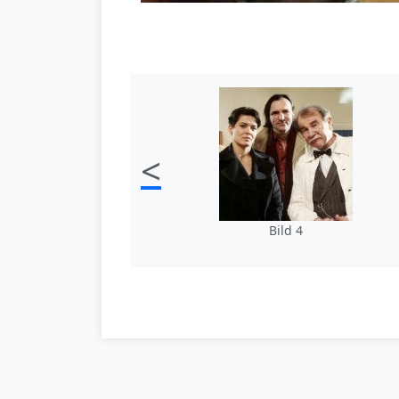
<
Bild 4