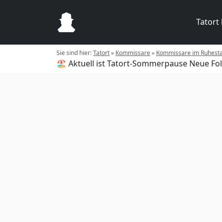
Tatort
Sie sind hier:
Tatort
»
Kommissare
»
Kommissare im Ruhest
🏖️ Aktuell ist Tatort-Sommerpause
Neue Fol