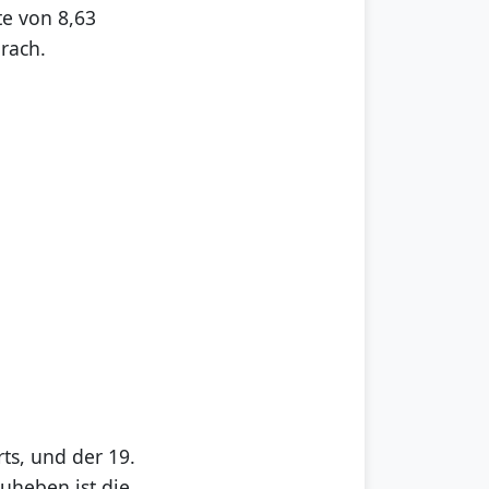
te von 8,63
rach.
rts, und der 19.
uheben ist die