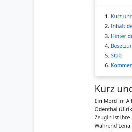
1.
Kurz und
2.
Inhalt d
3.
Hinter d
4.
Besetzu
5.
Stab
6.
Kommen
Kurz un
Ein Mord im Al
Odenthal (Ulrik
Zeugin ist ihre
Während Lena u