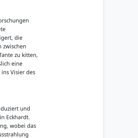
forschungen
ete
igert, die
n zwischen
Tante zu kitten,
ßlich eine
ins Visier des
duziert und
in Eckhardt.
ng, wobei das
ausstrahlung