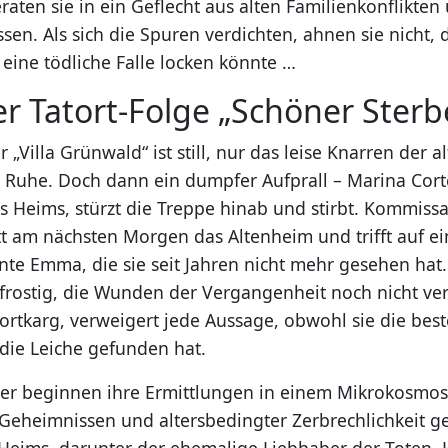
raten sie in ein Geflecht aus alten Familienkonflikten
en. Als sich die Spuren verdichten, ahnen sie nicht, 
 eine tödliche Falle locken könnte …
er Tatort-Folge „Schöner Sterb
r „Villa Grünwald“ ist still, nur das leise Knarren der 
e Ruhe. Doch dann ein dumpfer Aufprall – Marina Cort
 Heims, stürzt die Treppe hinab und stirbt. Kommissa
tt am nächsten Morgen das Altenheim und trifft auf e
nte Emma, die sie seit Jahren nicht mehr gesehen hat.
frostig, die Wunden der Vergangenheit noch nicht ve
rtkarg, verweigert jede Aussage, obwohl sie die best
die Leiche gefunden hat.
r beginnen ihre Ermittlungen in einem Mikrokosmos
Geheimnissen und altersbedingter Zerbrechlichkeit gep
eims, darunter der ehemalige Liebhaber der Toten,