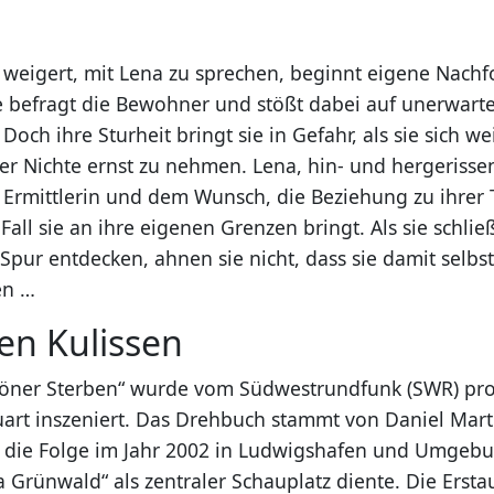
 weigert, mit Lena zu sprechen, beginnt eigene Nach
ie befragt die Bewohner und stößt dabei auf unerwart
och ihre Sturheit bringt sie in Gefahr, als sie sich we
r Nichte ernst zu nehmen. Lena, hin- und hergerisse
ls Ermittlerin und dem Wunsch, die Beziehung zu ihrer 
 Fall sie an ihre eigenen Grenzen bringt. Als sie schlie
pur entdecken, ahnen sie nicht, dass sie damit selbst 
en …
en Kulissen
höner Sterben“ wurde vom Südwestrundfunk (SWR) pro
art inszeniert. Das Drehbuch stammt von Daniel Mart
 die Folge im Jahr 2002 in Ludwigshafen und Umgebu
a Grünwald“ als zentraler Schauplatz diente. Die Erst