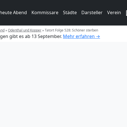
 heute Abend
Kommissare
Städte
Darsteller
Verein
and
»
Odenthal und Kopper
»
Tatort Folge 528: Schöner sterben
gen gibt es ab 13 September.
Mehr erfahren →