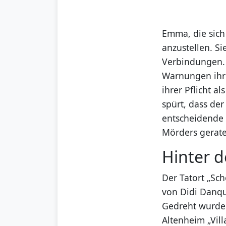
Emma, die sich
anzustellen. S
Verbindungen. D
Warnungen ihre
ihrer Pflicht a
spürt, dass der
entscheidende S
Mörders gerat
Hinter d
Der Tatort „Sc
von Didi Danqu
Gedreht wurde
Altenheim „Vill