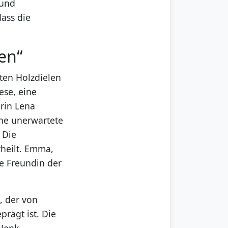
 und
dass die
en“
alten Holzdielen
ese, eine
rin Lena
ine unerwartete
 Die
rheilt. Emma,
e Freundin der
, der von
rägt ist. Die
 Henk