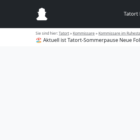
Tatort
Sie sind hier:
Tatort
»
Kommissare
»
Kommissare im Ruhest
🏖️ Aktuell ist Tatort-Sommerpause
Neue Fol