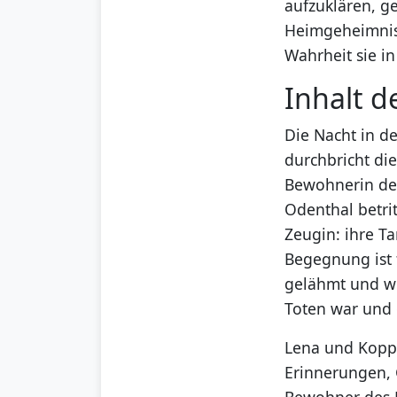
aufzuklären, ge
Heimgeheimniss
Wahrheit sie in
Inhalt d
Die Nacht in de
durchbricht di
Bewohnerin des
Odenthal betri
Zeugin: ihre Ta
Begegnung ist 
gelähmt und wo
Toten war und 
Lena und Koppe
Erinnerungen, 
Bewohner des H