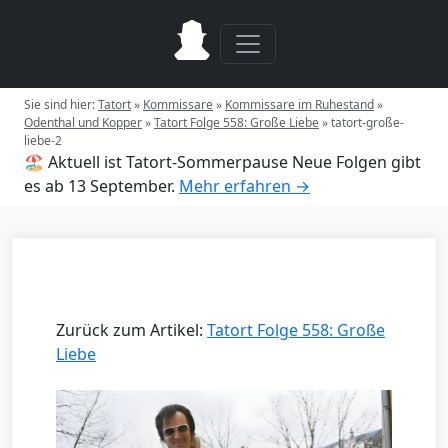
Sie sind hier:
Tatort
»
Kommissare
»
Kommissare im Ruhestand
»
Odenthal und Kopper
»
Tatort Folge 558: Große Liebe
»
tatort-große-
liebe-2
🏖️ Aktuell ist Tatort-Sommerpause
Neue Folgen gibt
es ab 13 September.
Mehr erfahren →
Zurück zum Artikel:
Tatort Folge 558: Große
Liebe