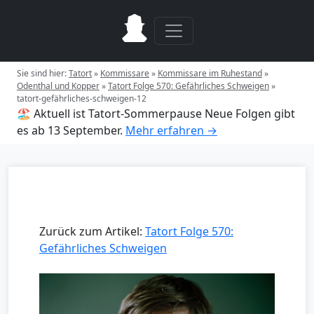
Sie sind hier:
Tatort
»
Kommissare
»
Kommissare im Ruhestand
»
Odenthal und Kopper
»
Tatort Folge 570: Gefährliches Schweigen
»
tatort-gefährliches-schweigen-12
🏖️ Aktuell ist Tatort-Sommerpause
Neue Folgen gibt
es ab 13 September.
Mehr erfahren →
Zurück zum Artikel:
Tatort Folge 570:
Gefährliches Schweigen