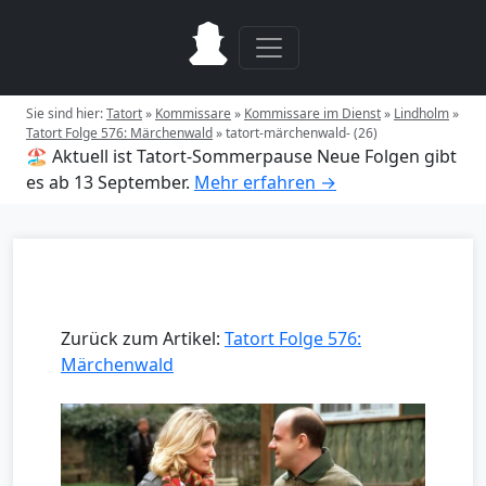
Sie sind hier:
Tatort
»
Kommissare
»
Kommissare im Dienst
»
Lindholm
»
Tatort Folge 576: Märchenwald
»
tatort-märchenwald- (26)
🏖️ Aktuell ist Tatort-Sommerpause
Neue Folgen gibt
es ab 13 September.
Mehr erfahren →
Zurück zum Artikel:
Tatort Folge 576:
Märchenwald