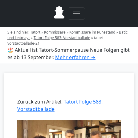
Sie sind hier:
Tatort
»
Kommissare
»
Kommissare im Ruhestand
»
Batic
und Leitmayr
»
Tatort Folge 583: Vorstadtballade
»
tatort-
vorstadtballade-21
🏖️ Aktuell ist Tatort-Sommerpause
Neue Folgen gibt
es ab 13 September.
Mehr erfahren →
Zurück zum Artikel:
Tatort Folge 583:
Vorstadtballade