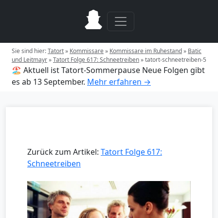
Sie sind hier:
Tatort
»
Kommissare
»
Kommissare im Ruhestand
»
Batic
und Leitmayr
»
Tatort Folge 617: Schneetreiben
»
tatort-schneetreiben-5
🏖️ Aktuell ist Tatort-Sommerpause
Neue Folgen gibt
es ab 13 September.
Mehr erfahren →
Zurück zum Artikel:
Tatort Folge 617:
Schneetreiben